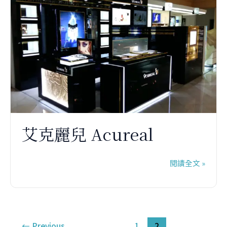
克
麗
兒
Acureal
艾克麗兒 Acureal
閱讀全文 »
←
Previous
1
2