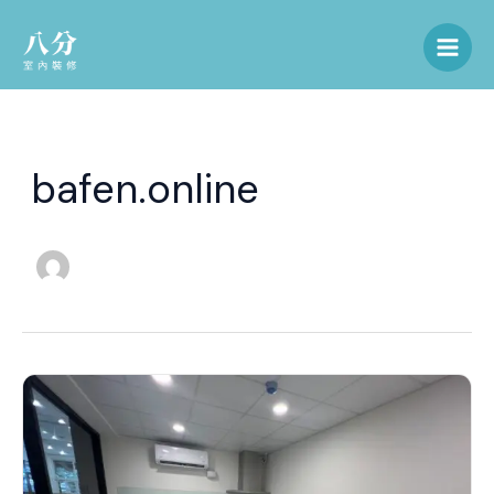
跳
文
Main
至
章
Men
主
分
要
頁
內
容
bafen.online
學
校
食
堂